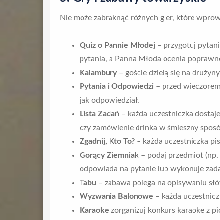
Nie może zabraknąć różnych gier, które wprow
Quiz o Pannie Młodej
– przygotuj pytani
pytania, a Panna Młoda ocenia poprawn
Kalambury
– goście dzielą się na drużyn
Pytania i Odpowiedzi
– przed wieczorem 
jak odpowiedział.
Lista Zadań
– każda uczestniczka dostaj
czy zamówienie drinka w śmieszny sposó
Zgadnij, Kto To?
– każda uczestniczka pi
Gorący Ziemniak
– podaj przedmiot (np.
odpowiada na pytanie lub wykonuje zada
Tabu
– zabawa polega na opisywaniu słów
Wyzwania Balonowe
– każda uczestnicz
Karaoke
zorganizuj konkurs karaoke z p