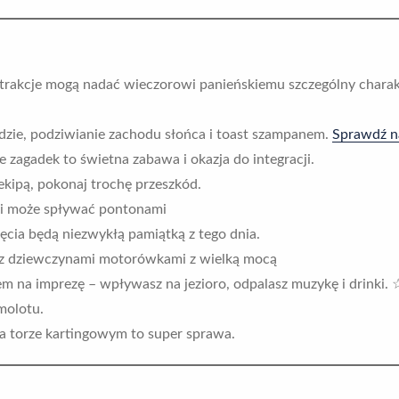
e atrakcje mogą nadać wieczorowi panieńskiemu szczególny charak
zie, podziwianie zachodu słońca i toast szampanem.
Sprawdź na
zagadek to świetna zabawa i okazja do integracji.
ekipą, pokonaj trochę przeszkód.
ymi może spływać pontonami
ęcia będą niezwykłą pamiątką z tego dnia.
ę z dziewczynami motorówkami z wielką mocą
m na imprezę – wpływasz na jezioro, odpalasz muzykę i drinki. 
molotu.
a torze kartingowym to super sprawa.