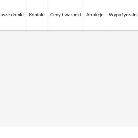
asze domki
Kontakt
Ceny i warunki
Atrakcje
Wypożyczalnia
Tag:
zabawy na