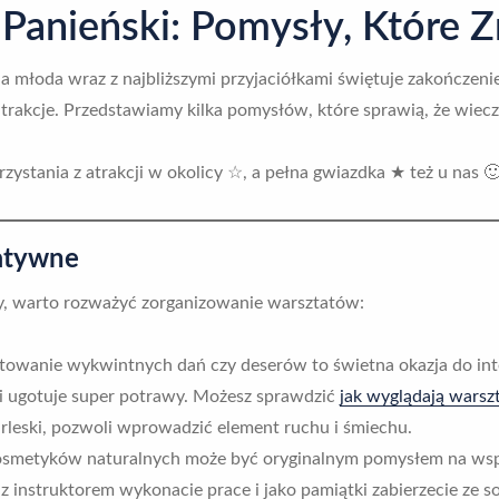
 Panieński: Pomysły, Które 
a młoda wraz z najbliższymi przyjaciółkami świętuje zakończenie
akcje. Przedstawiamy kilka pomysłów, które sprawią, że wieczó
zystania z atrakcji w okolicy ☆, a pełna gwiazdka ★ też u nas 
eatywne
zy, warto rozważyć zorganizowanie warsztatów:
owanie wykwintnych dań czy deserów to świetna okazja do inte
i ugotuje super potrawy. Możesz sprawdzić
jak wyglądają warsz
rleski, pozwoli wprowadzić element ruchu i śmiechu.
 kosmetyków naturalnych może być oryginalnym pomysłem na ws
z instruktorem wykonacie prace i jako pamiątki zabierzecie ze s