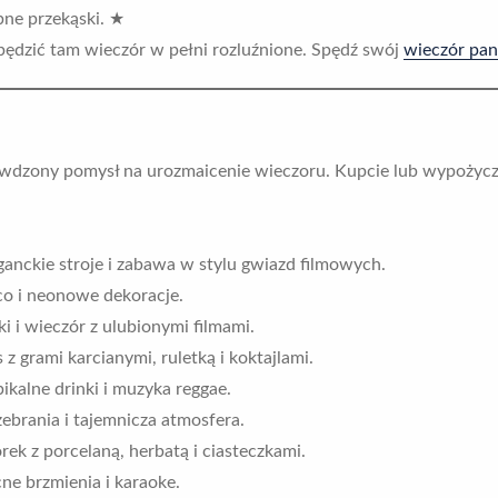
bne przekąski. ★
spędzić tam wieczór w pełni rozluźnione. Spędź swój
wieczór pan
zony pomysł na urozmaicenie wieczoru. Kupcie lub wypożyczci
anckie stroje i zabawa w stylu gwiazd filmowych.
co i neonowe dekoracje.
 i wieczór z ulubionymi filmami.
z grami karcianymi, ruletką i koktajlami.
ikalne drinki i muzyka reggae.
ebrania i tajemnicza atmosfera.
ek z porcelaną, herbatą i ciasteczkami.
ne brzmienia i karaoke.