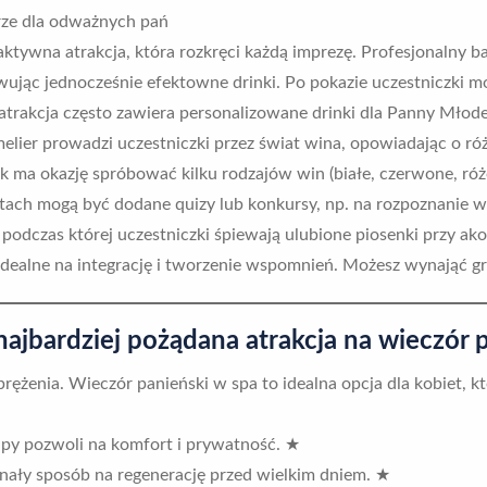
rze dla odważnych pań
ktywna atrakcja, która rozkręci każdą imprezę. Profesjonalny 
owując jednocześnie efektowne drinki. Po pokazie uczestniczki
 atrakcja często zawiera personalizowane drinki dla Panny Młodej
lier prowadzi uczestniczki przez świat wina, opowiadając o róż
k ma okazję spróbować kilku rodzajów win (białe, czerwone, różo
ntach mogą być dodane quizy lub konkursy, np. na rozpoznanie 
 podczas której uczestniczki śpiewają ulubione piosenki przy ak
Idealne na integrację i tworzenie wspomnień. Możesz wynająć graj
najbardziej pożądana atrakcja na wieczór 
żenia. Wieczór panieński w spa to idealna opcja dla kobiet, któ
rupy pozwoli na komfort i prywatność. ★
konały sposób na regenerację przed wielkim dniem. ★