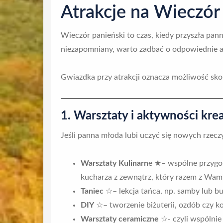
Atrakcje na Wieczór
Wieczór panieński to czas, kiedy przyszła pann
niezapomniany, warto zadbać o odpowiednie atr
Gwiazdka przy atrakcji oznacza możliwość skor
1. Warsztaty i aktywności kr
Jeśli panna młoda lubi uczyć się nowych rzec
Warsztaty Kulinarn
e ★– wspólne przygot
kucharza z zewnątrz, który razem z Wam
Taniec
☆– lekcja tańca, np. samby lub bu
DIY
☆– tworzenie biżuterii, ozdób czy
Warsztaty ceramiczne
☆- czyli wspólnie 