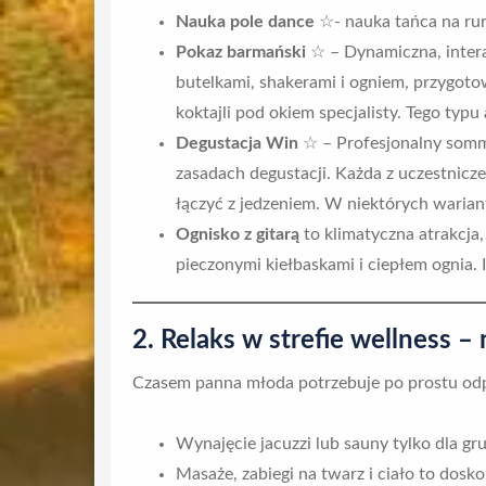
Nauka pole dance
☆- nauka tańca na ru
Pokaz barmański
☆ – Dynamiczna, intera
butelkami, shakerami i ogniem, przygot
koktajli pod okiem specjalisty. Tego typu
Degustacja Win
☆ – Profesjonalny somme
zasadach degustacji. Każda z uczestnicze
łączyć z jedzeniem. W niektórych waria
Ognisko z gitarą
to klimatyczna atrakcja,
pieczonymi kiełbaskami i ciepłem ognia. 
2. Relaks w strefie wellness
– 
Czasem panna młoda potrzebuje po prostu odprę
Wynajęcie jacuzzi lub sauny tylko dla g
Masaże, zabiegi na twarz i ciało to dos