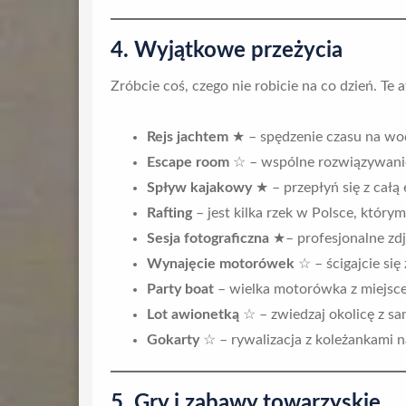
4. Wyjątkowe przeżycia
Zróbcie coś, czego nie robicie na co dzień. T
Rejs jachtem
★ – spędzenie czasu na wod
Escape room
☆ – wspólne rozwiązywanie 
Spływ kajakowy
★ – przepłyń się z całą 
Rafting
– jest kilka rzek w Polsce, któr
Sesja fotograficzna
★– profesjonalne zdj
Wynajęcie motorówek
☆ – ścigajcie si
Party boat
– wielka motorówka z miejsce
Lot awionetką
☆ – zwiedzaj okolicę z sa
Gokarty
☆ – rywalizacja z koleżankami n
5. Gry i zabawy towarzyskie