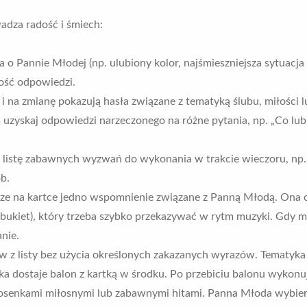
adza radość i śmiech:
a o Pannie Młodej (np. ulubiony kolor, najśmieszniejsza sytuacja
ość odpowiedzi.
y i na zmianę pokazują hasła związane z tematyką ślubu, miłości
uzyskaj odpowiedzi narzeczonego na różne pytania, np. „Co lub
e listę zabawnych wyzwań do wykonania w trakcie wieczoru, np. 
b.
sze na kartce jedno wspomnienie związane z Panną Młodą. Ona od
 bukiet), który trzeba szybko przekazywać w rytm muzyki. Gdy m
nie.
 z listy bez użycia określonych zakazanych wyrazów. Tematyka 
ka dostaje balon z kartką w środku. Po przebiciu balonu wykonuj
iosenkami miłosnymi lub zabawnymi hitami. Panna Młoda wybier