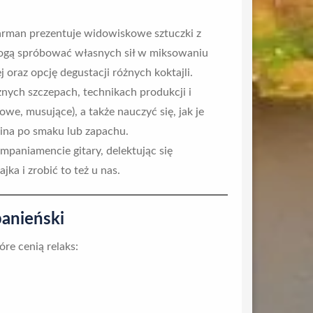
barman prezentuje widowiskowe sztuczki z
 mogą spróbować własnych sił w miksowaniu
 oraz opcję degustacji różnych koktajli.
nych szczepach, technikach produkcji i
we, musujące), a także nauczyć się, jak je
wina po smaku lub zapachu.
ompaniamencie gitary, delektując się
ka i zrobić to też u nas.
panieński
re cenią relaks: