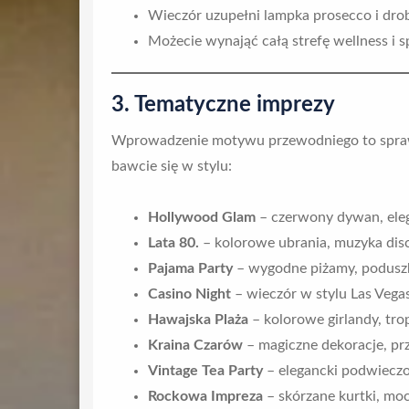
Wieczór uzupełni lampka prosecco i dro
Możecie wynająć całą strefę wellness i 
3. Tematyczne imprezy
Wprowadzenie motywu przewodniego to sprawd
bawcie się w stylu:
Hollywood Glam
– czerwony dywan, eleg
Lata 80.
– kolorowe ubrania, muzyka dis
Pajama Party
– wygodne piżamy, poduszki
Casino Night
– wieczór w stylu Las Vegas 
Hawajska Plaża
– kolorowe girlandy, trop
Kraina Czarów
– magiczne dekoracje, prz
Vintage Tea Party
– elegancki podwieczor
Rockowa Impreza
– skórzane kurtki, moc