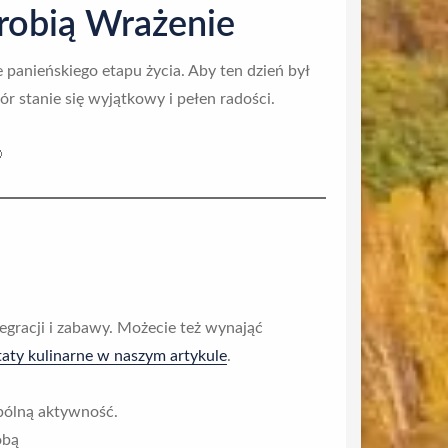
Zrobią Wrażenie
 panieńskiego etapu życia. Aby ten dzień był
r stanie się wyjątkowy i pełen radości.

gracji i zabawy. Możecie też wynająć
taty kulinarne w naszym artykule
.
pólną aktywność.
obą