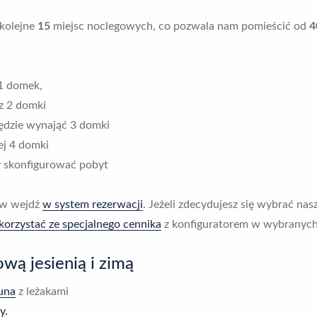
 kolejne
15
miejsc noclegowych, co pozwala nam pomieścić od
4
 1 domek,
z 2 domki
będzie wynająć 3 domki
ej 4 domki
y skonfigurować pobyt
gów wejdź
w system rezerwacji
. Jeżeli zdecydujesz się wybrać na
korzystać ze specjalnego cennika
z konfiguratorem w wybranych
wą jesienią i zimą
auna
z leżakami
y.