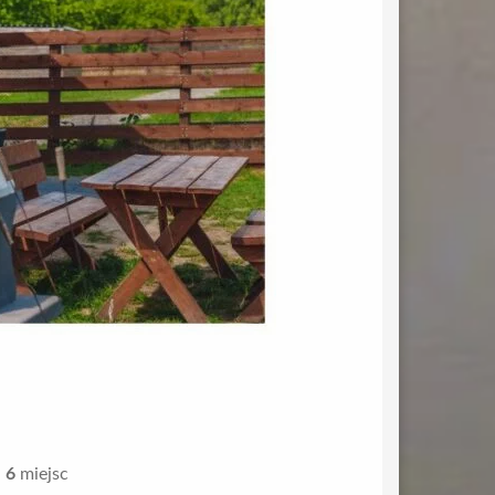
i
6
miejsc