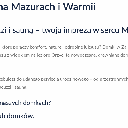
na Mazurach i Warmii
zi i sauną – twoja impreza w sercu 
a, które połączy komfort, naturę i odrobinę luksusu? Domki w 
 z widokiem na jezioro Orzyc, te nowoczesne, drewniane domki 
zebujesz do udanego przyjęcia urodzinowego – od przestronnyc
acuzzi i sauna.
w naszych domkach?
lub domków.