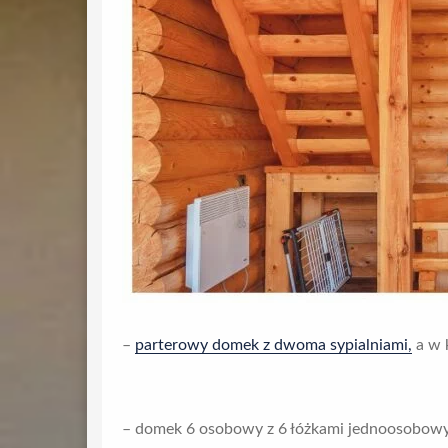
–
parterowy domek z dwoma sypialniami,
a w 
– domek 6 osobowy z 6 łóżkami jednoosobowy