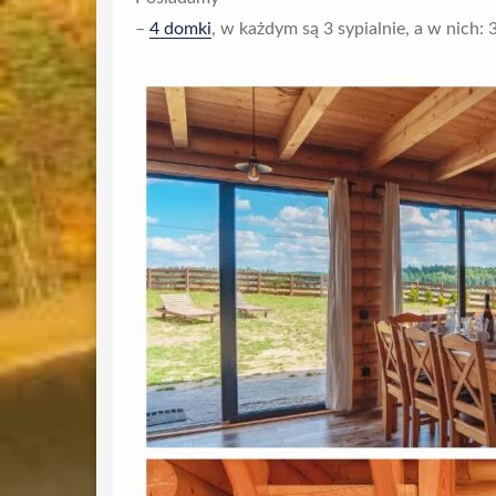
–
4 domki
, w każdym są 3 sypialnie, a w nich