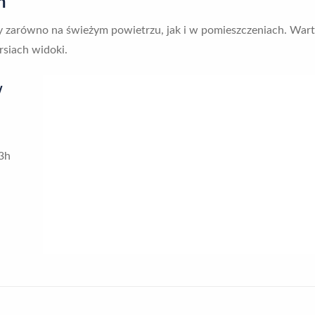
h
y zarówno na świeżym powietrzu, jak i w pomieszczeniach. Wart
rsiach widoki.
w
3h