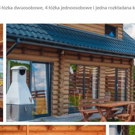
: 3 łózka dwuosobowe, 4 łóżka jednoosobowe i jedna rozkładana k