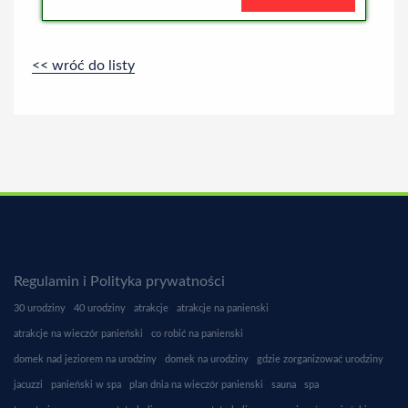
<< wróć do listy
Regulamin i Polityka prywatności
30 urodziny
40 urodziny
atrakcje
atrakcje na panienski
atrakcje na wieczór panieński
co robić na panienski
domek nad jeziorem na urodziny
domek na urodziny
gdzie zorganizować urodziny
jacuzzi
panieński w spa
plan dnia na wieczór panienski
sauna
spa