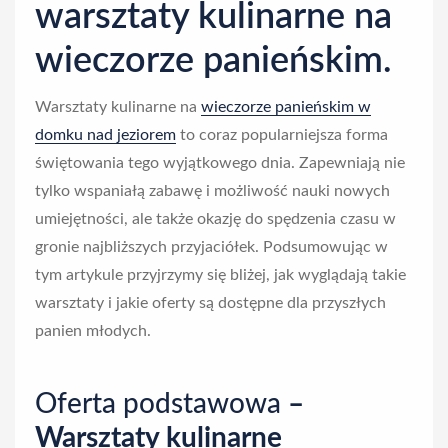
warsztaty kulinarne na
l
wieczorze panieńskim.
i
Warsztaty kulinarne na
wieczorze panieńskim w
n
domku nad jeziorem
to coraz popularniejsza forma
świętowania tego wyjątkowego dnia. Zapewniają nie
a
tylko wspaniałą zabawę i możliwość nauki nowych
r
umiejętności, ale także okazję do spędzenia czasu w
gronie najbliższych przyjaciółek. Podsumowując w
n
tym artykule przyjrzymy się bliżej, jak wyglądają takie
e
warsztaty i jakie oferty są dostępne dla przyszłych
panien młodych.
Oferta podstawowa
–
Warsztaty kulinarne