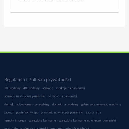
Regulamin i Polityka prywatności
30 urodziny
40 urodziny
atrakcje
atrakcje na panienski
atrakcje na wieczór panieński
co robić na panienski
domek nad jeziorem na urodziny
domek na urodziny
gdzie zorganizować urodziny
jacuzzi
panieński w spa
plan dnia na wieczór panienski
sauna
spa
tematy imprezy
warsztaty kulinarne
warsztaty kulinarne na wieczór panieński
warsztaty na wieczór panieński
wellness
wieczór panieński