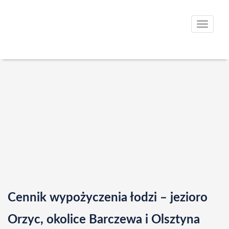
T
o
g
g
l
e
n
a
v
i
g
a
Cennik wypożyczenia łodzi – jezioro
t
i
Orzyc, okolice Barczewa i Olsztyna
o