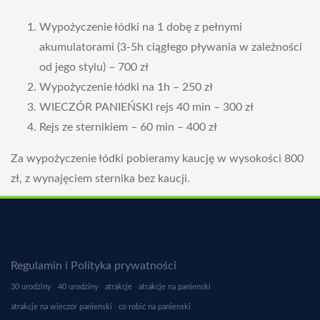
n
Wypożyczenie łódki na 1 dobę z pełnymi
akumulatorami (3-5h ciągłego pływania w zależności
od jego stylu) – 700 zł
Wypożyczenie łódki na 1h – 250 zł
WIECZÓR PANIEŃSKI rejs 40 min – 300 zł
Rejs ze sternikiem – 60 min – 400 zł
Za wypożyczenie łódki pobieramy kaucję w wysokości 800
zł, z wynajęciem sternika bez kaucji.
Regulamin i Polityka prywatności
30 urodziny
40 urodziny
atrakcje
atrakcje na panienski
atrakcje na wieczór panieński
co robić na panienski