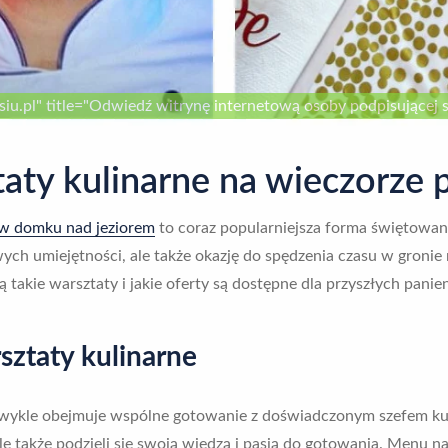
siu.pl" title="Odwiedź witrynę internetową osoby podpisującej s
taty kulinarne na wieczorze 
 w domku nad jeziorem
to coraz popularniejsza forma świętowan
ych umiejętności, ale także okazję do spędzenia czasu w gronie
ją takie warsztaty i jakie oferty są dostępne dla przyszłych pani
ztaty kulinarne
ykle obejmuje wspólne gotowanie z doświadczonym szefem kuchni
akże podzieli się swoją wiedzą i pasją do gotowania. Menu na t