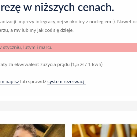
ezę w niższych cenach.
nizacji imprezy integracyjnej w okolicy z noclegiem :). Nawet o
rzu, a my lubimy jak coś się dzieje.
 styczniu, lutym i marcu
y za ekwiwalent zużycia prądu (1,5 zł / 1 kwh)
ym napisz
lub sprawdź
system rezerwacji