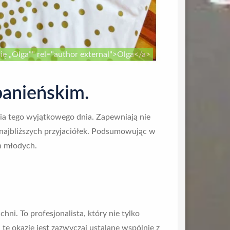
ię „Olga”" rel="author external">Olga</a>
panieńskim.
ia tego wyjątkowego dnia. Zapewniają nie
 najbliższych przyjaciółek. Podsumowując w
en młodych.
. To profesjonalista, który nie tylko
ę okazję jest zazwyczaj ustalane wspólnie z