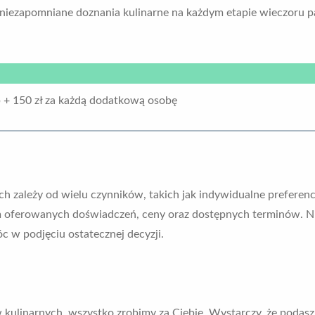
niezapomniane doznania kulinarne na każdym etapie wieczoru p
 + 150 zł za każdą dodatkową osobę
h zależy od wielu czynników, takich jak indywidualne preferenc
 oferowanych doświadczeń, ceny oraz dostępnych terminów. Nie
c w podjęciu ostatecznej decyzji.
kulinarnych, wszystko zrobimy za Ciebie. Wystarczy, że podas