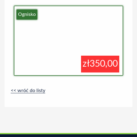
Ognisko
zł350,00
<< wróć do listy