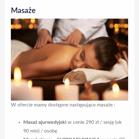
n
Masaże
W ofercie mamy dostępne następujące masaże :
Masaż ajurwedyjski
w cenie 290 zł / sesję (ok
90 min) / osobę