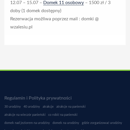
12.07 – 15.07 –
Domek 11 osobowy
– 1500 zł / 3
i
doby (1 domek dostępny)
Rezerwacja możliwa poprzez mail : domki @
n
wzalesiu.pl
u
t
e
Regulamin i Polityka prywatności
30 urodziny
40 urodziny
atrakcje
atrakcje na panienski
atrakcje na wieczór panieński
co robić na panienski
domek nad jeziorem na urodziny
domek na urodziny
gdzie zorganizować urodziny