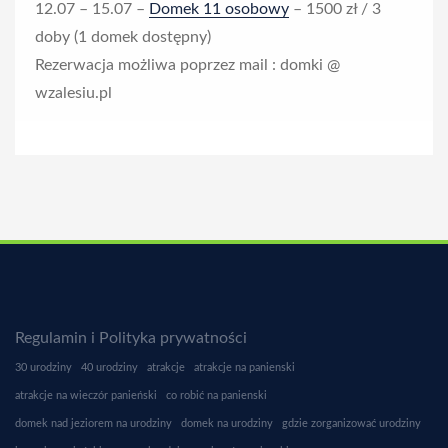
12.07 – 15.07 –
Domek 11 osobowy
– 1500 zł / 3
doby (1 domek dostępny)
Rezerwacja możliwa poprzez mail : domki @
wzalesiu.pl
Regulamin i Polityka prywatności
30 urodziny
40 urodziny
atrakcje
atrakcje na panienski
atrakcje na wieczór panieński
co robić na panienski
domek nad jeziorem na urodziny
domek na urodziny
gdzie zorganizować urodziny